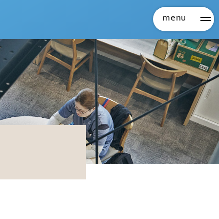
menu
メ