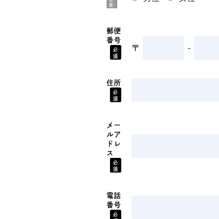
意
郵便
番号
〒
-
必
須
住所
必
須
メー
ルア
ドレ
ス
必
須
電話
番号
必