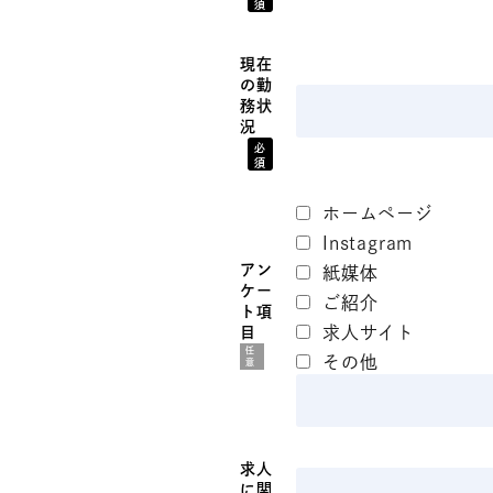
須
現在
の勤
務状
況
必
須
ホームページ
Instagram
アン
紙媒体
ケー
ご紹介
ト項
求人サイト
目
任
その他
意
求人
に関