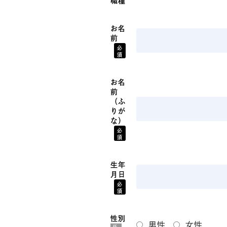
職種
お名
前
必
須
お名
前
（ふ
りが
な）
必
須
生年
月日
必
須
性別
男性
女性
任