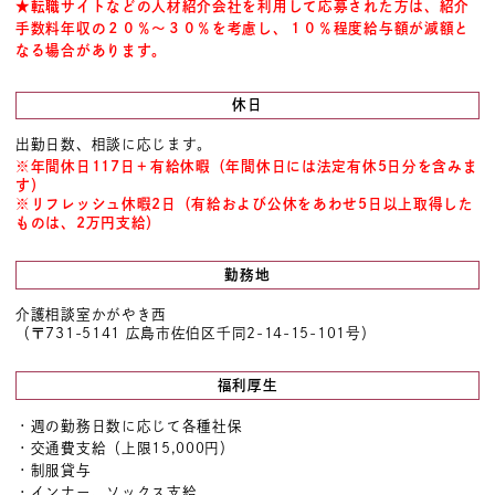
★転職サイトなどの人材紹介会社を利用して応募された方は、紹介
手数料年収の２０％～３０％を考慮し、１０％程度給与額が減額と
なる場合があります。
休日
出勤日数、相談に応じます。
※年間休日117日＋有給休暇（年間休日には法定有休5日分を含みま
す）
※リフレッシュ休暇2日（有給および公休をあわせ5日以上取得した
ものは、2万円支給）
勤務地
介護相談室かがやき西
（〒731-5141 広島市佐伯区千同2-14-15-101号）
福利厚生
・週の勤務日数に応じて各種社保
・交通費支給（上限15,000円）
・制服貸与
・インナー、ソックス支給