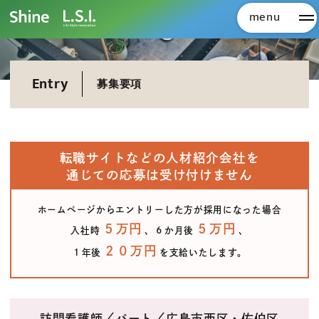
menu
メ
Entry
募集要項
転職サイトなどの人材紹介会社を
通じての応募は受け付けません
ホームページからエントリーした方が採用になった場合
５万円
５万円
入社時
、６か月後
、
２０万円
１年後
を支給いたします。
訪問看護師／パート／広島市西区・佐伯区