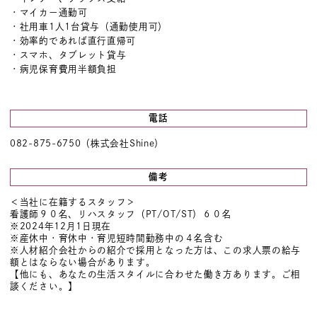
・マイカー通勤可
・社用車1人1台貸与（
通勤使用可
）
・効率的であれば直行直帰可
・スマホ、タブレット貸与
・
病児保育費用半額負担
電話
082-875-6750（株式会社Shine）
備考
＜当社に在籍するスタッフ＞
看護師９０名、リハスタッフ（PT/OT/ST）６０名
※2024年12月1日現在
※産休中・育休中・育児短時間勤務中の４名含む
※人材紹介会社からの紹介で採用となった方は、この求人票の給与
額とはならない場合があります。
【他にも、あなたの生活スタイルに合わせた働き方あります。ご相
談ください。】