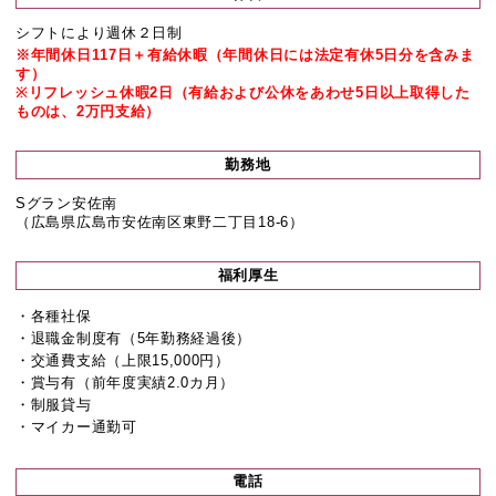
シフトにより週休２日制
※年間休日117日＋有給休暇（年間休日には法定有休5日分を含みま
す）
※リフレッシュ休暇2日（有給および公休をあわせ5日以上取得した
ものは、2万円支給）
勤務地
Sグラン安佐南
（広島県広島市安佐南区東野二丁目18-6）
福利厚生
・各種社保
・退職金制度有（5年勤務経過後）
・交通費支給（上限15,000円）
・賞与有（前年度実績2.0カ月）
・制服貸与
・マイカー通勤可
電話