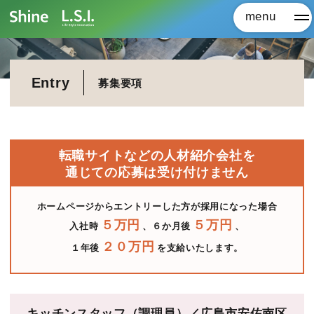
menu
メ
Entry
募集要項
転職サイトなどの人材紹介会社を
通じての応募は受け付けません
ホームページからエントリーした方が採用になった場合
５万円
５万円
入社時
、６か月後
、
２０万円
１年後
を支給いたします。
キッチンスタッフ（調理員）／広島市安佐南区