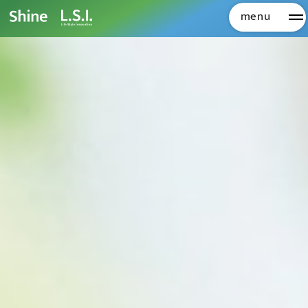
menu
メ