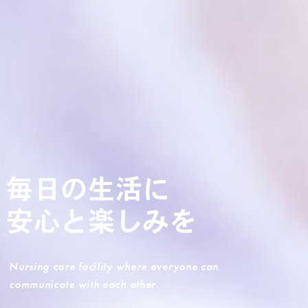
毎日の生活に
安心と楽しみを
Nursing care facility where everyone can
communicate with each other.