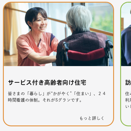
サービス付き高齢者向け住宅
皆さまの「暮らし」が“かがやく”「住まい」、２４
住
時間看護の体制。それがSグランです。
利
い
もっと詳しく