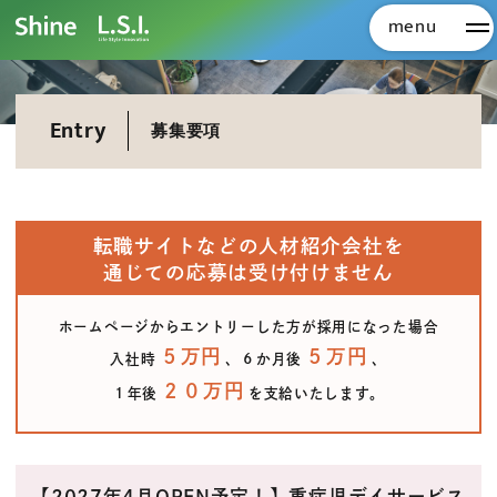
menu
メ
Entry
募集要項
転職サイトなどの人材紹介会社を
通じての応募は受け付けません
ホームページからエントリーした方が採用になった場合
５万円
５万円
入社時
、６か月後
、
２０万円
１年後
を支給いたします。
【2027年4月OPEN予定！】重症児デイサービス