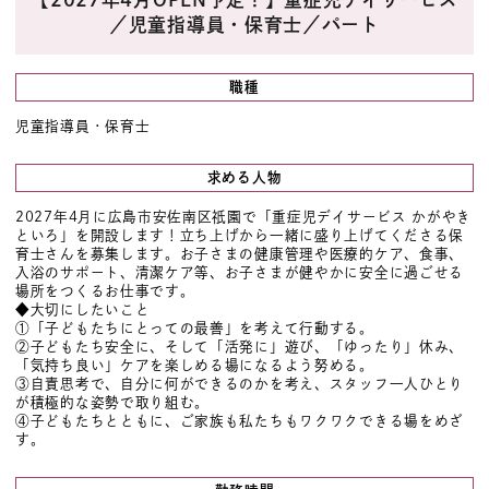
／児童指導員・保育士／パート
職種
児童指導員・保育士
求める人物
2027年4月に広島市安佐南区祇園で「重症児デイサービス かがやき
といろ」を開設します！立ち上げから一緒に盛り上げてくださる保
育士さんを募集します。お子さまの健康管理や医療的ケア、食事、
入浴のサポート、清潔ケア等、お子さまが健やかに安全に過ごせる
場所をつくるお仕事です。
◆大切にしたいこと
①「子どもたちにとっての最善」を考えて行動する。
②子どもたち安全に、そして「活発に」遊び、「ゆったり」休み、
「気持ち良い」ケアを楽しめる場になるよう努める。
③自責思考で、自分に何ができるのかを考え、スタッフ一人ひとり
が積極的な姿勢で取り組む。
④子どもたちとともに、ご家族も私たちもワクワクできる場をめざ
す。