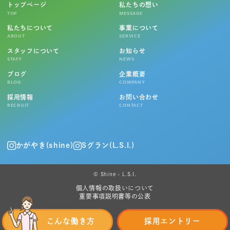
トップページ
私たちの想い
TOP
MESSAGE
私たちについて
事業について
ABOUT
SERVICE
スタッフについて
お知らせ
STAFF
NEWS
ブログ
企業概要
BLOG
COMPANY
採用情報
お問い合わせ
RECRUIT
CONTACT
かがやき(shine)
Sグラン(L.S.I.)
© Shine - L.S.I.
個人情報の取扱いについて
重要事項説明書等の公表
こんな働き方
採用エントリー