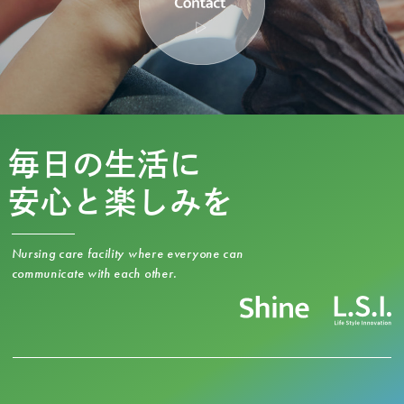
毎日の生活に
安心と楽しみを
Nursing care facility where everyone can
communicate with each other.