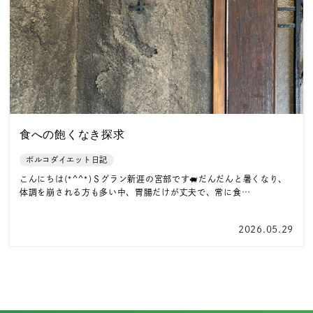
食への飽くなき探求
ポルコダイエット日記
こんにちは(*^^*)Ｓグラン新涯の宮部です🐖だんだんと暑くなり、
体調を崩される方も多い中、胃腸だけが丈夫で、常に食…
2026.05.29