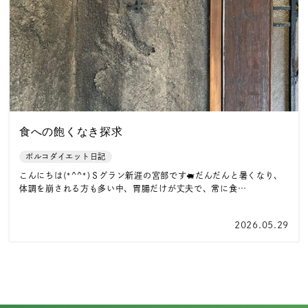
食への飽くなき探求
ポルコダイエット日記
こんにちは(*^^*)Ｓグラン新涯の宮部です🐖だんだんと暑くなり、
体調を崩される方も多い中、胃腸だけが丈夫で、常に食…
2026.05.29