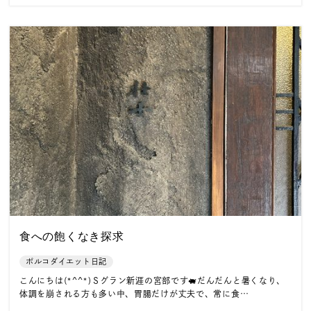
食への飽くなき探求
ポルコダイエット日記
こんにちは(*^^*)Ｓグラン新涯の宮部です🐖だんだんと暑くなり、
体調を崩される方も多い中、胃腸だけが丈夫で、常に食…