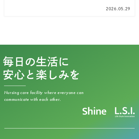
2026.05.29
毎日の生活に
安心と楽しみを
Nursing care facility where everyone can
communicate with each other.